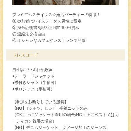
プレミアムステイタス☆婚活パーティーの特徴！
① 参加者はハイステータス男性に限定
② 身分証明書&資格証明書 100%提示
③ 連絡先交換自由
④ オシャレなカフェやレストランで開催
ドレスコード
男性
以下いずれか必須
●テーラードジャケット
●襟付きシャツ（半袖可）
●ポロシャツ（半袖可）
【参加をお断りしている服装】
【NG】Tシャツ、ロンT、半袖ニットのみ
（OK：上にジャケット着用の場合/NG：上にベスト又はカ
ーディガン着用の場合）
【NG】デニムジャケット、ダメージ加工のジーンズ