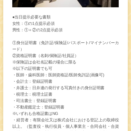
●当日提示必要な書類
女性：①の1点提示必須
男性：①＋②の2点提示必須
①身分証明書（免許証/保険証/パスポート/マイナンバーカ
ード）
②資格証明書（名刺/保険証/社員証）
※保険証は会社名記載の場合に限る
※以下の証明書でも可
・医師・歯科医師：医師資格証/医師免許証(画像可)
・会計士：登録証明書
・弁護士：日弁連の発行する写真付きの身分証明書
・税理士：税理士証書
・司法書士：登録証明書
・不動産鑑定士：登録証明書
※いずれも合格証書はNG
・経営者：有限会社又は株式会社における登記上の取締役
以上。（監査役・執行役員・個人事業主・合同会社・合資