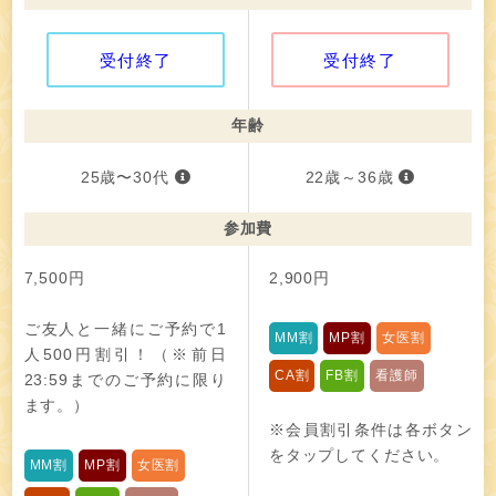
受付終了
受付終了
年齢
25歳〜30代
22歳～36歳
参加費
7,500円
2,900円
ご友人と一緒にご予約で1
MM割
MP割
女医割
人500円割引！（※前日
CA割
FB割
看護師
23:59までのご予約に限り
ます。）
※会員割引条件は各ボタン
をタップしてください。
MM割
MP割
女医割