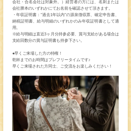
会社・合名会社は対象外。）経営者の方には、名刺または
会社謄本のいずれかにてお名前を確認させて頂きます。
・年収証明書："過去1年以内"の源泉徴収票、確定申告書、
納税証明書、給与明細のいずれかのみ年収証明書として適
用。
※給与明細は直近3ヶ月分持参必要、賞与支給がある場合は
支給回数分の賞与証明書も持参下さい。
●早くご来場した方の特権！
乾杯までのお時間はプレフリータイムです♪
早くご来場された方同士、ご交流をお楽しみください！