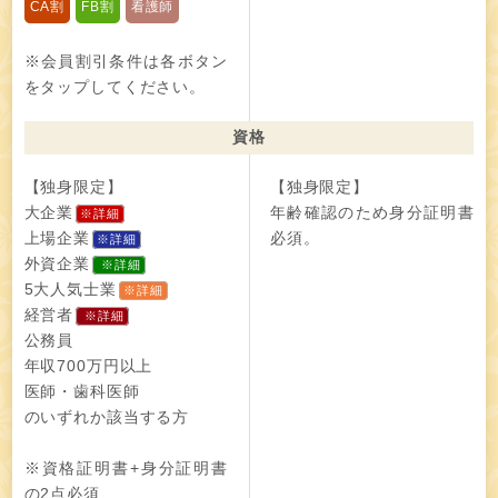
CA割
FB割
看護師
※会員割引条件は各ボタン
をタップしてください。
資格
【独身限定】
【独身限定】
大企業
年齢確認のため身分証明書
※詳細
上場企業
必須。
※詳細
外資企業
※詳細
5大人気士業
※詳細
経営者
※詳細
公務員
年収700万円以上
医師・歯科医師
のいずれか該当する方
※資格証明書+身分証明書
の2点必須